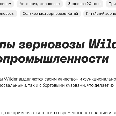
ицепом
Автопоезд зерновозы
Зерновоз 20 тонн
При
рновозы
Сельхозники зерновозы Китай
Китайский зерн
пы зерновозы Wild
ропромышленности
ы Wilder выделяются своим качеством и функциональн
мосвальными, так и с бортовыми кузовами, что делает 
r, где применяются только современные технологии и 