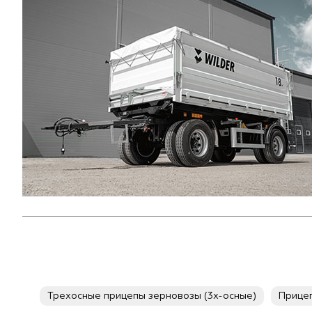
Трехосные прицепы зерновозы (3х-осные)
Прицеп