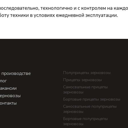
оследовательно, технологично и с контролем на каждо
боту техники в условиях ежедневной эксплуатации.
Полуприцепы зерновозы
 производстве
Прицепы зерновозы
лог
Самосвальные прицепы
акансии
зерновозы
ерновозы
Бортовые прицепы зерновозы
онтакты
Самосвальные полуприцепы
зерновозы
Бортовые полуприцепы
зерновозы