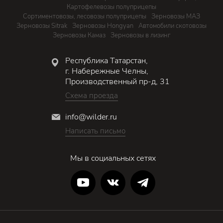
Картофелевозы полуприцепы
Сортиментовозы, лесовозы полуприцепы
Зерновозы МАЗ
Зерновозы Sitrak
Зерновозы Hongyan
Автомобили скотовозы
Зерновозы Камаз
Зерновозы в лизинг
Республика Татарстан,
г. Набережные Челны,
Производственный пр-д, 31
Схема проезда
info@wilder.ru
Написать письмо
Мы в социальных сетях