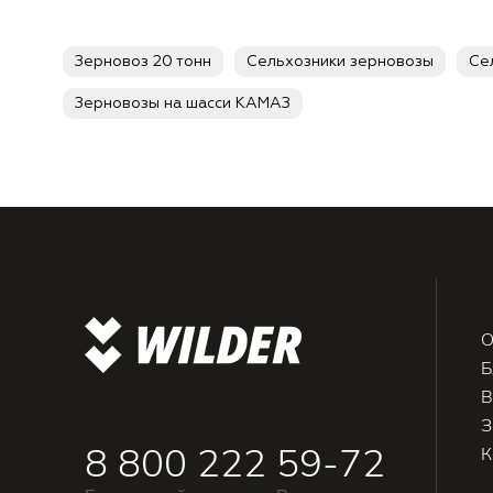
Зерновоз 20 тонн
Сельхозники зерновозы
Се
Зерновозы на шасси КАМАЗ
О
Б
В
З
8 800 222 59-72
К