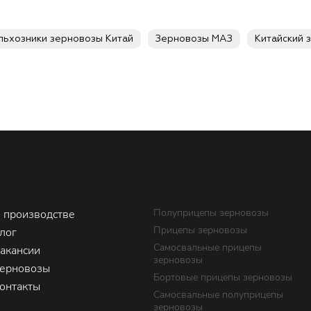
льхозники зерновозы Китай
Зерновозы МАЗ
Китайский 
Полуприцепы зерновозы
 производстве
Прицепы зерновозы
лог
Самосвальные прицепы
акансии
зерновозы
ерновозы
Бортовые прицепы зерновозы
онтакты
Самосвальные полуприцепы
зерновозы