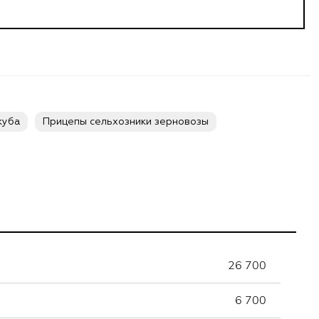
куба
Прицепы сельхозники зерновозы
26 700
6 700