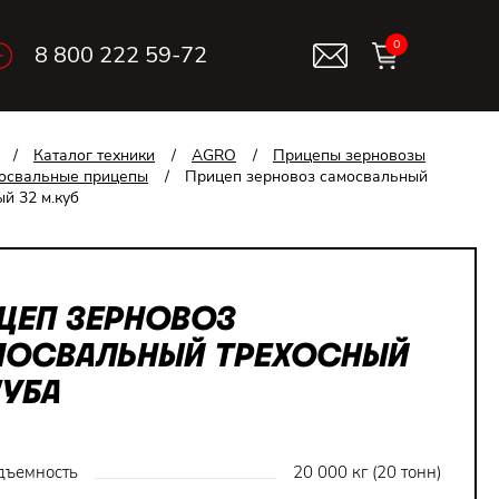
0
8 800 222 59-72
/
Каталог техники
/
AGRO
/
Прицепы зерновозы
освальные прицепы
/
Прицеп зерновоз самосвальный
й 32 м.куб
ЦЕП ЗЕРНОВОЗ
ОСВАЛЬНЫЙ ТРЕХОСНЫЙ
КУБА
дъемность
20 000 кг (20 тонн)