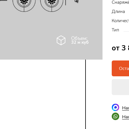
Снаряжё
Длина
Количес
Тип
Объем:
32 м куб
от 3
Оста
На
На