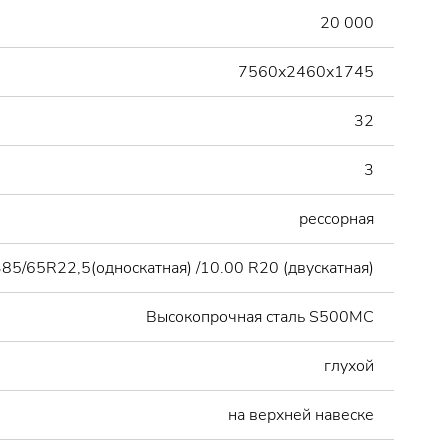
20 000
7560х2460х1745
32
3
рессорная
85/65R22,5(односкатная) /10.00 R20 (двускатная)
Высокопрочная сталь S500MC
глухой
на верхней навеске