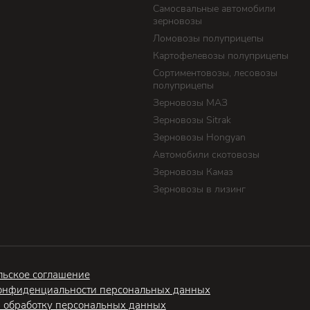
Самосвальные автомобили
зерновозы
Ломовозы полуприцепы
Картофелевозы полуприцепы
Сортиментовозы, лесовозы
полуприцепы
Зерновозы МАЗ
Зерновозы Sitrak
Зерновозы Hongyan
Автомобили скотовозы
Зерновозы Камаз
Зерновозы в лизинг
льское соглашение
онфиденциальности персональных данных
а обработку персональных данных