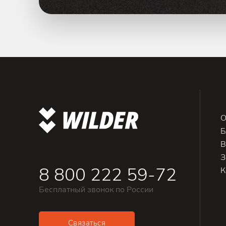
О
Б
В
З
8 800 222 59-72
К
Бесплатный звонок по России
Связаться