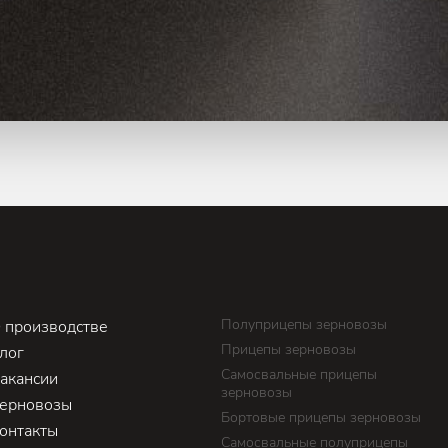
Полуприцепы зерновозы
 производстве
Прицепы зерновозы
лог
Самосвальные прицепы
акансии
зерновозы
ерновозы
Бортовые прицепы зерновозы
онтакты
Самосвальные полуприцепы