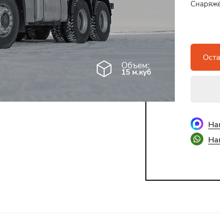
Снаряжё
Оста
Объем:
15 м.куб
На
На