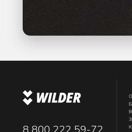
О
Б
В
З
8 800 222 59-72
К