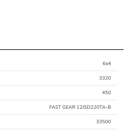
6x4
3320
450
FAST GEAR 12JSD220TA-B
33500