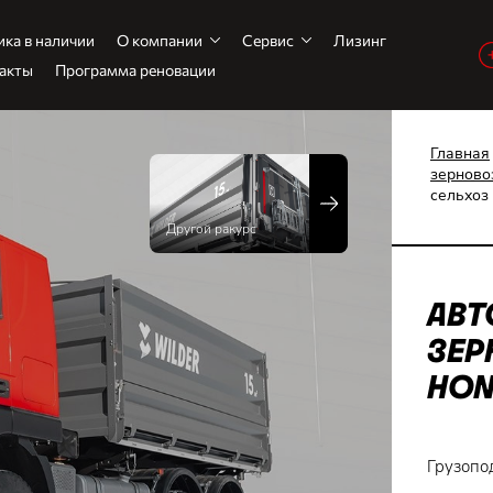
ика в наличии
О компании
Сервис
Лизинг
акты
Программа реновации
Главная
зерново
сельхоз 
Другой ракурс
АВТ
ЗЕР
HON
Грузопо