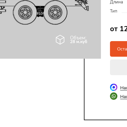
Длина
Тип
от 1
Объем:
28 м.куб
Оста
На
На