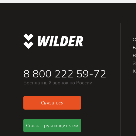
О
Б
В
З
8 800 222 59-72
К
Бесплатный звонок по России
Связаться
Связь с руководителем