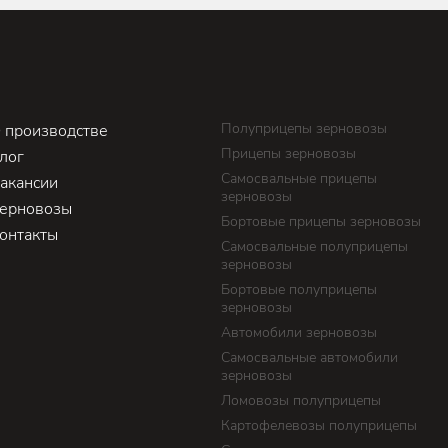
Полуприцепы зерновозы
 производстве
Прицепы зерновозы
лог
Самосвальные прицепы
акансии
зерновозы
ерновозы
Бортовые прицепы зерновозы
онтакты
Самосвальные полуприцепы
зерновозы
Бортовые полуприцепы
зерновозы
Автомобили зерновозы
Самосвальные автомобили
зерновозы
Ломовозы полуприцепы
Картофелевозы полуприцепы