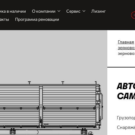
ика в наличии
О компании
Сервис
Лизинг
акты
Программа реновации
Главная
зерново
зерново
АВТ
САМ
Грузопо
Снаряжё