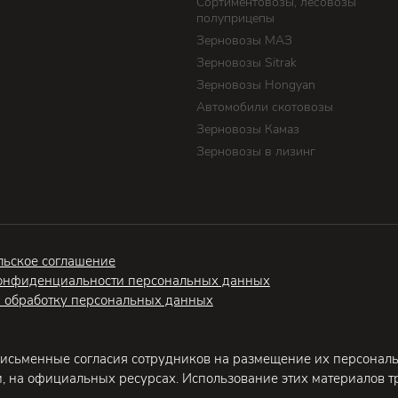
Сортиментовозы, лесовозы
полуприцепы
Зерновозы МАЗ
Зерновозы Sitrak
Зерновозы Hongyan
Автомобили скотовозы
Зерновозы Камаз
Зерновозы в лизинг
льское соглашение
онфиденциальности персональных данных
а обработку персональных данных
исьменные согласия сотрудников на размещение их персонал
, на официальных ресурсах. Использование этих материалов 