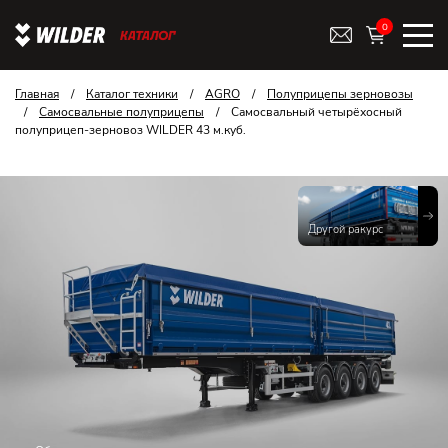
0
КАТАЛОГ
Главная
/
Каталог техники
/
AGRO
/
Полуприцепы зерновозы
/
Самосвальные полуприцепы
/
Самосвальный четырёхосный
полуприцеп-зерновоз WILDER 43 м.куб.
Другой ракурс