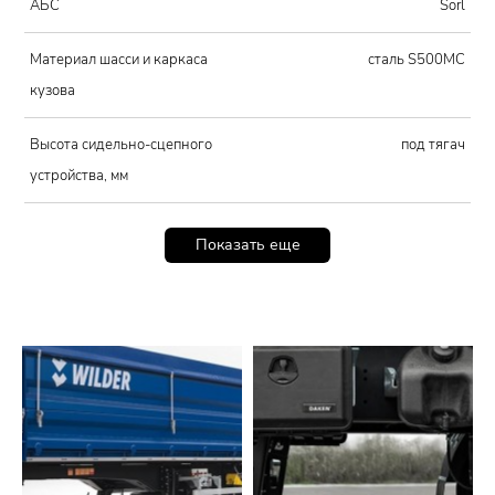
АБС
Sorl
Материал шасси и каркаса
сталь S500MC
кузова
Высота сидельно-сцепного
под тягач
устройства, мм
Показать еще