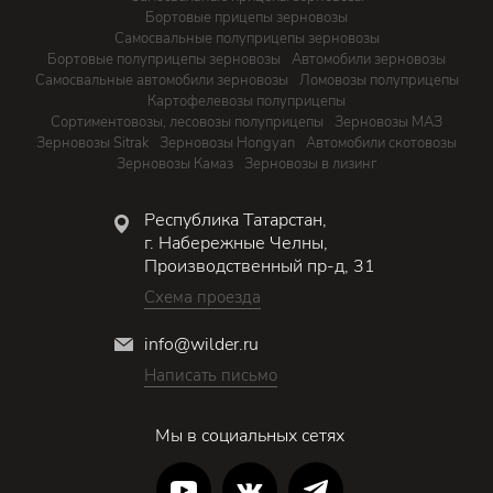
Бортовые прицепы зерновозы
Самосвальные полуприцепы зерновозы
Бортовые полуприцепы зерновозы
Автомобили зерновозы
Самосвальные автомобили зерновозы
Ломовозы полуприцепы
Картофелевозы полуприцепы
Сортиментовозы, лесовозы полуприцепы
Зерновозы МАЗ
Зерновозы Sitrak
Зерновозы Hongyan
Автомобили скотовозы
Зерновозы Камаз
Зерновозы в лизинг
Республика Татарстан,
г. Набережные Челны,
Производственный пр-д, 31
Схема проезда
info@wilder.ru
Написать письмо
Мы в социальных сетях