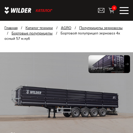
0
КАТАЛОГ
Главная
/
Каталог техники
/
AGRO
/
Полуприцепы зерновозы
/
Бортовые полуприцепы
/
Бортовой полуприцеп зерновоз 4х
осный 57 м.куб
Другой ракурс