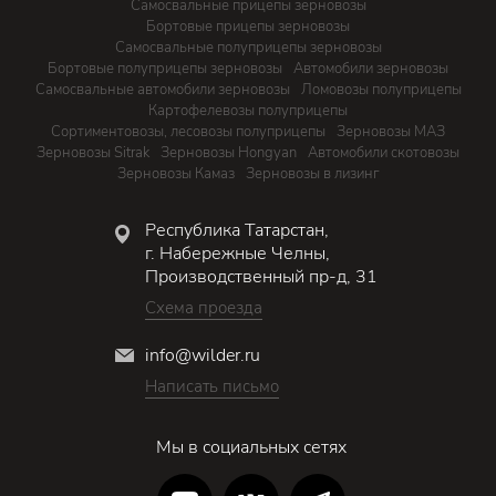
Самосвальные прицепы зерновозы
Бортовые прицепы зерновозы
Самосвальные полуприцепы зерновозы
Бортовые полуприцепы зерновозы
Автомобили зерновозы
Самосвальные автомобили зерновозы
Ломовозы полуприцепы
Картофелевозы полуприцепы
Сортиментовозы, лесовозы полуприцепы
Зерновозы МАЗ
Зерновозы Sitrak
Зерновозы Hongyan
Автомобили скотовозы
Зерновозы Камаз
Зерновозы в лизинг
Республика Татарстан,
г. Набережные Челны,
Производственный пр-д, 31
Схема проезда
info@wilder.ru
Написать письмо
Мы в социальных сетях